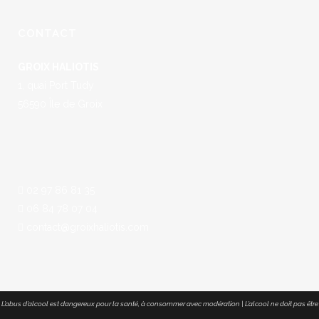
CONTACT
GROIX HALIOTIS
1, quai Port Tudy
56590 Île de Groix
02 97 86 81 35
06 84 78 07 04
contact@groixhaliotis.com
L’abus d’alcool est dangereux pour la santé, à consommer avec modération | L’alcool ne doit pas être