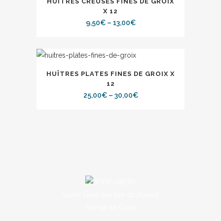
HUÎTRES CREUSES FINES DE GROIX
X 12
9,50
€
–
13,00
€
HUÎTRES PLATES FINES DE GROIX X
12
25,00
€
–
30,00
€
Savoir Faire des Îles du Ponant
Site île de Groix