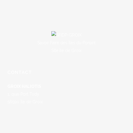
Savoir Faire des Îles du Ponant
Site île de Groix
CONTACT
GROIX HALIOTIS
1, quai Port Tudy
56590 Île de Groix