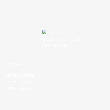
Savoir Faire des Îles du Ponant
Site île de Groix
CONTACT
GROIX HALIOTIS
1, quai Port Tudy
56590 Île de Groix