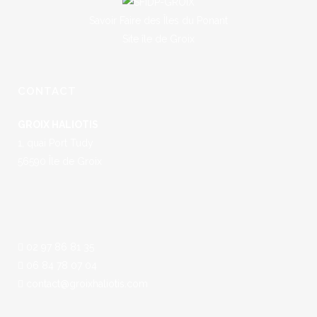
Savoir Faire des Îles du Ponant
Site île de Groix
CONTACT
GROIX HALIOTIS
1, quai Port Tudy
56590 Île de Groix
02 97 86 81 35
06 84 78 07 04
contact@groixhaliotis.com