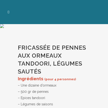
FRICASSÉE DE PENNES
AUX ORMEAUX
TANDOORI, LÉGUMES
SAUTÉS
Ingrédients
(pour 4 personnes)
– Une dizaine d’ormeaux
– 500 gr de pennes
– Epices tandoori
– Légumes de saisons