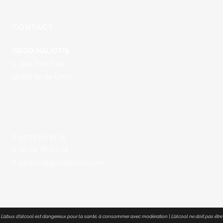
CONTACT
GROIX HALIOTIS
1, quai Port Tudy
56590 Île de Groix
02 97 86 81 35
06 84 78 07 04
contact@groixhaliotis.com
L’abus d’alcool est dangereux pour la santé, à consommer avec modération | L’alcool ne doit pas être